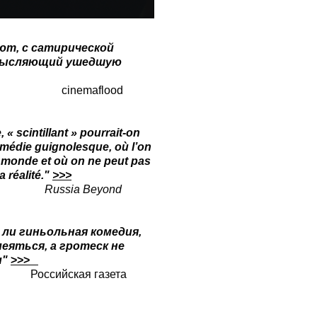
ют, с сатирической
смысляющий ушедшую
flood
 « scintillant » pourrait-on
comédie guignolesque, où l’on
u monde et où on ne peut pas
a réalité."
>>>
Beyond
 ли гиньольная комедия,
меяться, а гротеск не
и"
>>>
я газета