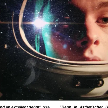
 and an excellent debut",
>>>
"Denn in ästhetischer H