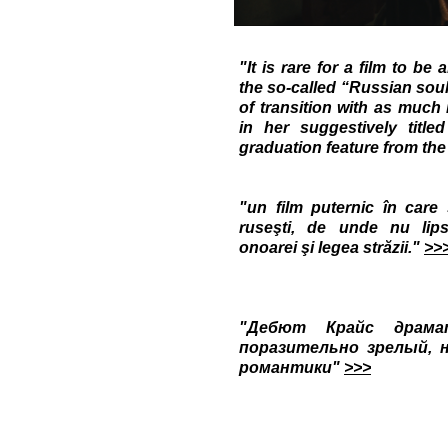
"It is rare for a film to be
the so-called “Russian soul
of transition with as much
in her suggestively title
graduation feature from th
cine
"un film puternic în care 
ruseşti, de unde nu lips
onoarei şi legea străzii."
>>
agenda.li
"Дебют Крайс драма
поразительно зрелый, н
романтики"
>>>
Lum