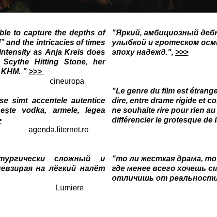
 able to capture the depths of
"Яркий, амбициозный деб
” and the intricacies of times
улыбкой и гротеском о
 intensity as Anja Kreis does
эпоху надежд.",
>>>
d
Scythe Hitting Stone
, her
cinema
e
KHM
. "
>>>
uropa
"Le genre du film est étrange,
se simt accentele autentice
dire, entre drame rigide et 
eşte vodka, armele, legea
ne souhaite rire pour rien a
>
différencier le grotesque de l
ternet.ro
Russia 
тургически сложный и
"то ли жесткая драма, то
евзирая на лёгкий налёт
где менее всего хочешь с
отличишь от реальност
iere
Российска