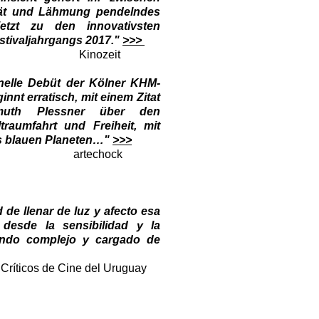
lität und Lähmung pendelndes
etzt zu den innovativsten
stivaljahrgangs 2017."
>>>
zeit
nelle Debüt der Kölner KHM-
innt erratisch, mit einem Zitat
muth Plessner über den
aumfahrt und Freiheit, mit
es blauen Planeten…"
>>>
chock
 de llenar de luz y afecto esa
r desde la sensibilidad y la
ndo complejo y cargado de
 de Cine del Uruguay